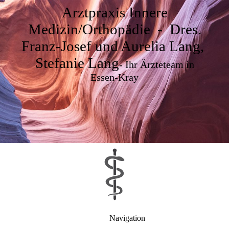
Arztpraxis Innere
Medizin/Orthopädie - Dres.
Franz-Josef und Aurelia Lang,
Stefanie Lang
- Ihr Ärzteteam in
Essen-Kray
Navigation